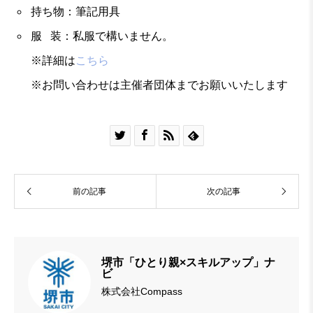
持ち物：筆記用具
服 装：私服で構いません。
※詳細は
こちら
※お問い合わせは主催者団体までお願いいたします




前の記事
次の記事
堺市「ひとり親×スキルアップ」ナ
ビ
株式会社Compass