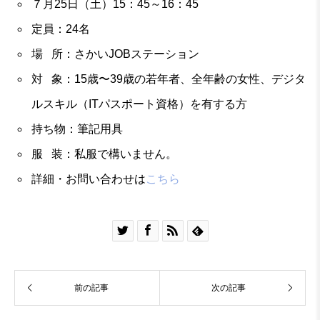
７月25日（土）15：45～16：45
定員：24名
場 所：さかいJOBステーション
対 象：15歳〜39歳の若年者、全年齢の女性、デジタ
ルスキル（ITパスポート資格）を有する方
持ち物：筆記用具
服 装：私服で構いません。
詳細・お問い合わせは
こちら




前の記事
次の記事