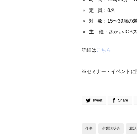
定 員：8名
対 象：15〜39歳の
主 催：さかいJOB
詳細は
こちら
※セミナー・イベントに


Tweet
Share
仕事
企業説明会
就活