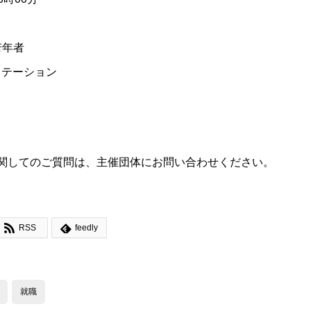
若年者
ステーション
関してのご質問は、主催団体にお問い合わせください。


RSS
feedly
就職