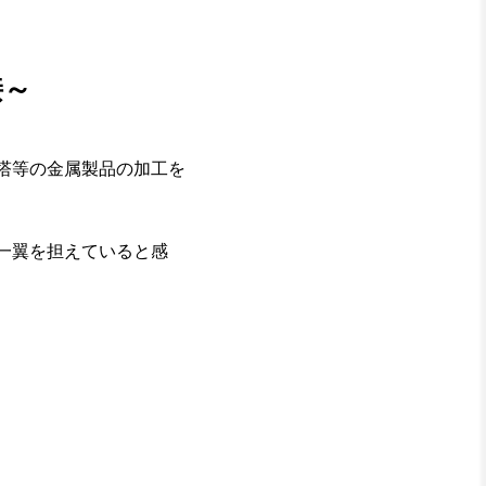
接～
塔等の金属製品の加工を
一翼を担えていると感