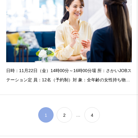
日時：11月22日（金）14時00分～16時00分場 所：さかいJOBス
テーション定 員：12名（予約制）対 象：全年齢の女性持ち物：
筆記用具服 装：私服で構いません。詳細はこちらお問合せは主
催者団体までお願いいたします。書類でも面接でも必ず問われる
のが「志望動機」です。志望動機は
…
1
2
4