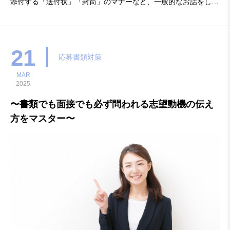
添付する「送付状」「封筒」のマナーなど、一般的なお話をしま
す。○翌週以降、堺マザーズハローワークでご自宅で書いた履歴
書へのアドバイスをマンツーマンでいたします。あなただけの履
歴書を仕上げましょう。・開催日時：2025年（令和
21
応募書類対策
MAR
2025
〜書類でも面接でも必ず問われる志望動機の伝え
方をマスター〜