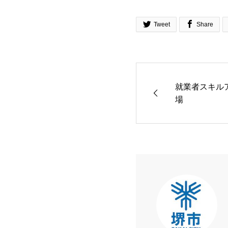


Tweet
Share
就業者スキル
場