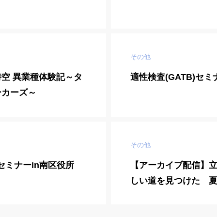
その他
空 異業種体験記～タ
適性検査(GATB)セミ
ーカーズ～
その他
)セミナーin南区役所
【アーカイブ配信】
しい道を見つけた 
らくターニングポイ