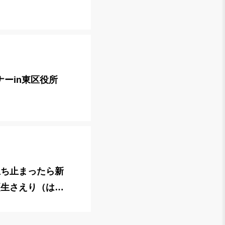
ナーin東区役所
立ち止まったら新
夏生さえり（はた
ント）