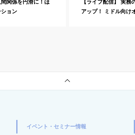
人間関係を円滑に！ほ
【ライブ配信】 実務
ーション
アップ！ ミドル向け
part1

イベント・セミナー情報