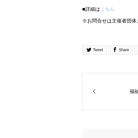
■詳細は
こちら
※お問合せは主催者団体


Tweet
Share
福