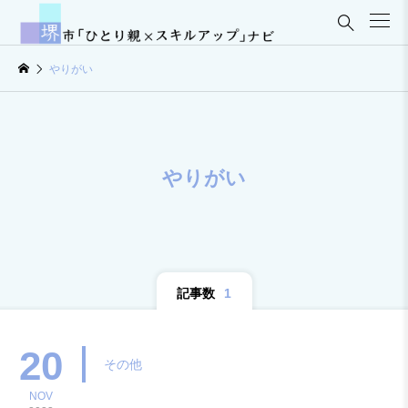

やりがい
やりがい
記事数
1
20
その他
NOV