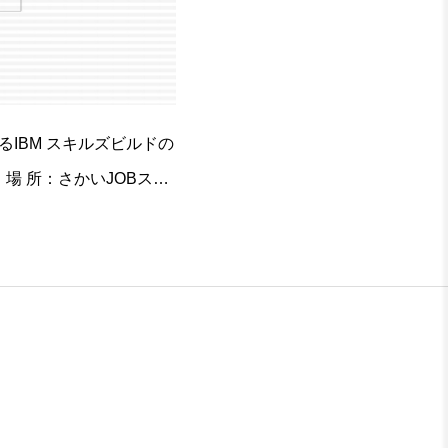
IBM スキルズビルドの
場 所：さかいJOBステ