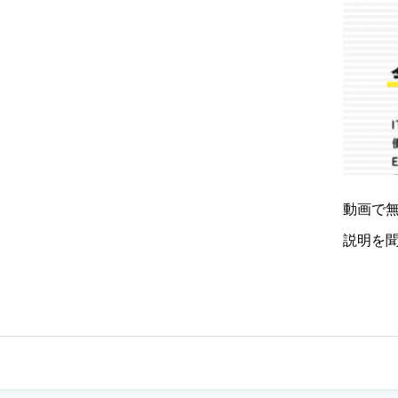
動画で無
説明を聞
3時00