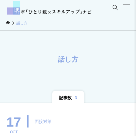

話し方
話し方
記事数
3
17
面接対策
OCT