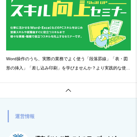
Word操作のうち、実際の業務でよく使う「段落罫線」「表・図
形の挿入」「差し込み印刷」を学びませんか？より実践的な使い
方をマスターし、就活や実際の業務に向けて自信をつけましょ
う！■表や図が挿入されたビジネス文書・基本的な書式設定の復

習（フォント・段落）・段落罫線・表の挿入・図形の挿入・ペー
運営情報