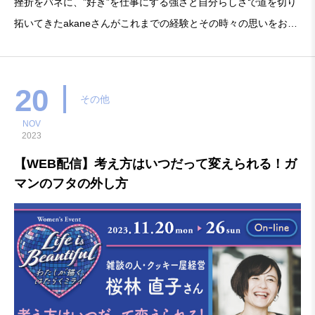
挫折をバネに、”好き”を仕事にする強さと自分らしさで道を切り
拓いてきたakaneさんがこれまでの経験とその時々の思いをお話
します。特設ページは ▶コチラ好きな事を仕事にする～振付師
akaneの場合～■振付師 akane 氏CMや映像作品などマルチに
活
20
その他
NOV
2023
【WEB配信】考え方はいつだって変えられる！ガ
マンのフタの外し方