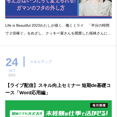
LIfe is Beautiful 2023わたしが描く、働くミライ 「半分の時間
で２倍稼ぐ」をめざし、クッキー屋さんを開業した桜林さんに、
目の前の現実をしなやかに乗り越え、より良い未来を描く考え方
を伺います。■ゲスト 雑談の人／クッキー屋経営 桜林直子氏株
式会社サクアバウト代表。
24
スキルアップ
OCT
2023
【ライブ配信】スキル向上セミナー 短期de基礎コ
ース「Word応用編」